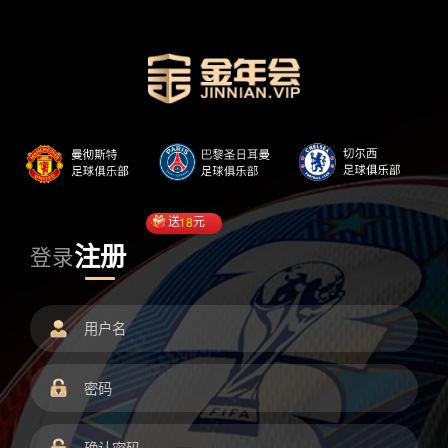
送
18
元
注册
登录